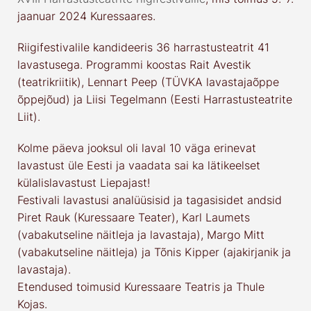
jaanuar 2024 Kuressaares.
Riigifestivalile kandideeris 36 harrastusteatrit 41
lavastusega. Programmi koostas Rait Avestik
(teatrikriitik), Lennart Peep (TÜVKA lavastajaõppe
õppejõud) ja Liisi Tegelmann (Eesti Harrastusteatrite
Liit).
Kolme päeva jooksul oli laval 10 väga erinevat
lavastust üle Eesti ja vaadata sai ka lätikeelset
külalislavastust Liepajast!
Festivali lavastusi analüüsisid ja tagasisidet andsid
Piret Rauk (Kuressaare Teater), Karl Laumets
(vabakutseline näitleja ja lavastaja), Margo Mitt
(vabakutseline näitleja) ja Tõnis Kipper (ajakirjanik ja
lavastaja).
Etendused toimusid Kuressaare Teatris ja Thule
Kojas.