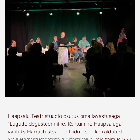
Haapsalu Teatristuudio osutus oma lavastusega
“Lugude degusteerimine. Kohtumine Haapsaluga”
valituks Harrastusteatrite Liidu poolt korraldatud
XVIII Harrastusteatrite riigifestivalile
, mis toimus 5.-7.