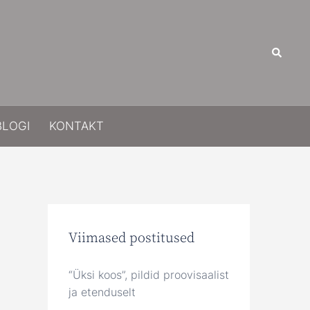
Search
BLOGI
KONTAKT
Viimased postitused
“Üksi koos”, pildid proovisaalist
ja etenduselt