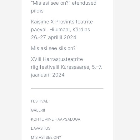
“Mis asi see on?” etendused
pildis
Käisime X Provintsiteatrite
päeval. Hiiumaal, Kärdlas
26.-27. aprillil 2024
Mis asi see siis on?
XVIII Harrastusteatrite
riigifestivalil Kuressaares, 5.–7.
jaanuaril 2024
FESTIVAL
GALERII
KOHTUMINE HAAPSALUGA
LAVASTUS
MIS ASI SEE ON?