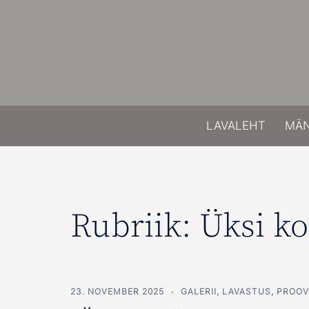
Skip
to
content
LAVALEHT
MÄ
Rubriik:
Üksi k
23. NOVEMBER 2025
GALERII
,
LAVASTUS
,
PROOV