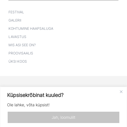
FESTIVAL
GALERII
KOHTUMINE HAAPSALUGA
LAVASTUS
MIS ASI SEE ON?
PROOVISAALIS
ÜKSI KOOS
Küpsisekrõbinat kuuled?
Ole lahke, võta küpsist!
© 2026 Haapsalu Teatristuudio.
Jah, loomulilt