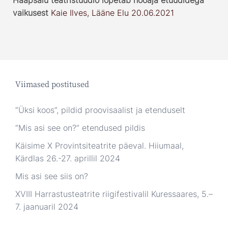
Haapsalu teatristuudio lõpetab hooaja etüüdidega
vaikusest
Kaie Ilves, Lääne Elu 20.06.2021
Viimased postitused
“Üksi koos”, pildid proovisaalist ja etenduselt
“Mis asi see on?” etendused pildis
Käisime X Provintsiteatrite päeval. Hiiumaal,
Kärdlas 26.-27. aprillil 2024
Mis asi see siis on?
XVIII Harrastusteatrite riigifestivalil Kuressaares, 5.–
7. jaanuaril 2024